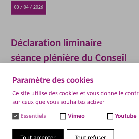
03 / 04 / 2026
Déclaration liminaire
séance plénière du Conseil
Supérieur de la Fonction
Paramètre des cookies
Publique Hospitalière du
Ce site utilise des cookies et vous donne le cont
26 mars 2026 Fédération
sur ceux que vous souhaitez activer
SUD Santé Sociaux
Essentiels
Vimeo
Youtube
Tout accepter
Tout refuser