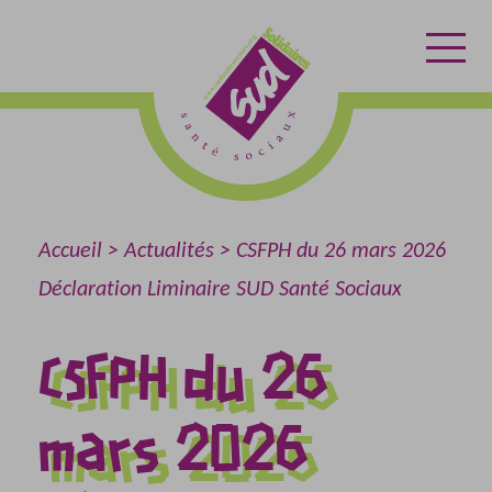
Aller
Aller
Retour
au
au
à
contenu
menu
l'accueil
Accueil
Actualités
CSFPH du 26 mars 2026
Déclaration Liminaire SUD Santé Sociaux
CSFPH du 26
mars 2026