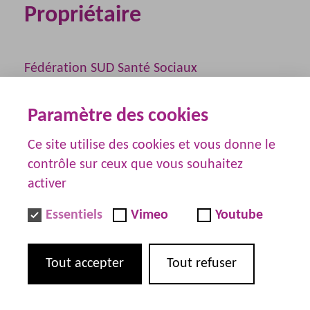
Propriétaire
Fédération SUD Santé Sociaux
70 rue Philippe de Girard
Paramètre des cookies
75 018 Paris
01 40 33 85 00
Ce site utilise des cookies et vous donne le
contrôle sur ceux que vous souhaitez
contact@sudsantesociaux.fr
activer
Hébergement
Essentiels
Vimeo
Youtube
Tout accepter
Tout refuser
IP Consulting
121 rue d'Aguessau