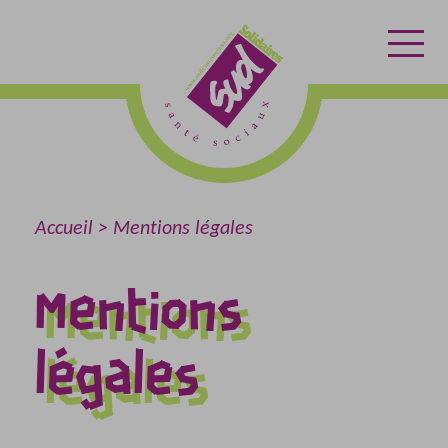
Aller
Aller
Retour
au
au
à
contenu
menu
l'accueil
Accueil
Mentions légales
Mentions
légales