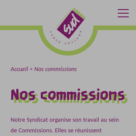
Aller
Aller
Retour
au
au
à
contenu
menu
l'accueil
Accueil
Nos commissions
Nos commissions
Notre Syndicat organise son travail au sein
de Commissions. Elles se réunissent