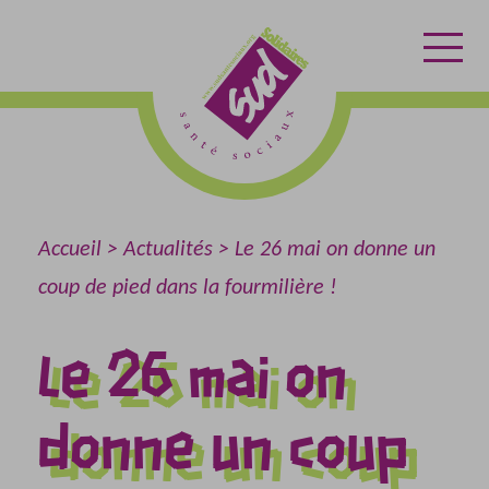
Aller
Aller
Retour
au
au
à
contenu
menu
l'accueil
Accueil
Actualités
Le 26 mai on donne un
coup de pied dans la fourmilière !
Le 26 mai on
donne un coup