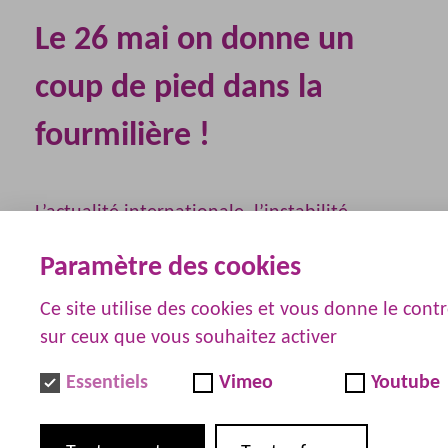
Le 26 mai on donne un
coup de pied dans la
fourmilière !
L’actualité internationale, l’instabilité
gouvernementale et son austérité, la loi
Paramètre des cookies
régressive de financement de la sécurité
Ce site utilise des cookies et vous donne le cont
sociale et un secteur du sanitaire du social et
sur ceux que vous souhaitez activer
du médico-social en totale perdition, nous
Essentiels
Vimeo
Youtube
obligent à réagir ou mourir !