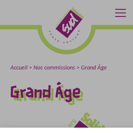
Aller
Aller
Retour
au
au
à
contenu
menu
l'accueil
Accueil
Nos commissions
Grand Âge
Grand Âge