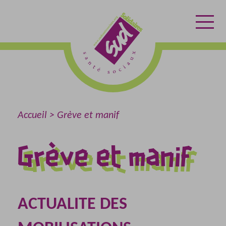
Aller
Aller
Retour
au
au
à
contenu
menu
l'accueil
Accueil
Grève et manif
Grève et manif
ACTUALITE DES