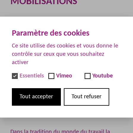
MOBILISATIONS
Retrouvez les appels à mobilisation du
Paramètre des cookies
moment sur notre
agenda militant
Ce site utilise des cookies et vous donne le
contrôle sur ceux que vous souhaitez
EN GRÈVE
activer
Essentiels
Vimeo
Youtube
Inscrit à l’article 7 du préambule de la
constitution de 1946, lui même référencé
Tout accepter
Tout refuser
dans la constitution de 58, le droit de grève
est un droit constitutionnel.
Dans la tradition du monde du travail la