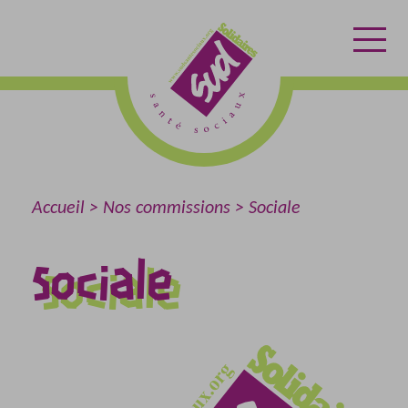
Aller
Aller
Retour
au
au
à
contenu
menu
l'accueil
Accueil
Nos commissions
Sociale
Sociale